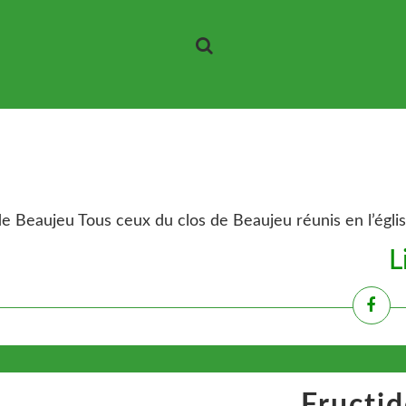
eaujeu Tous ceux du clos de Beaujeu réunis en l’église pa
L
Fructid