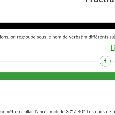
s, on regroupe sous le nom de verbatim différents sujets. 
L
omètre oscillait l'après midi de 30° à 40°. Les nuits ne parv