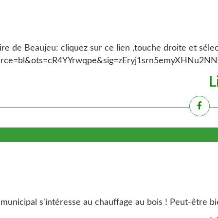
e de Beaujeu: cliquez sur ce lien ,touche droite et séle
urce=bl&ots=cR4YYrwqpe&sig=zEryj1srn5emyXHNu2N
L
municipal s'intéresse au chauffage au bois ! Peut-être bie