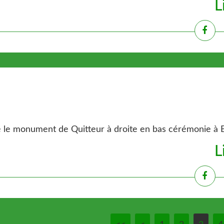
L
e monument de Quitteur à droite en bas cérémonie à Beau
L